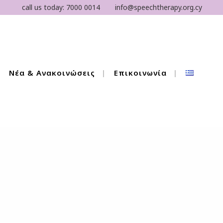
call us today:
7000 0014
info@speechtherapy.org.cy
Νέα & Ανακοινώσεις
Επικοινωνία