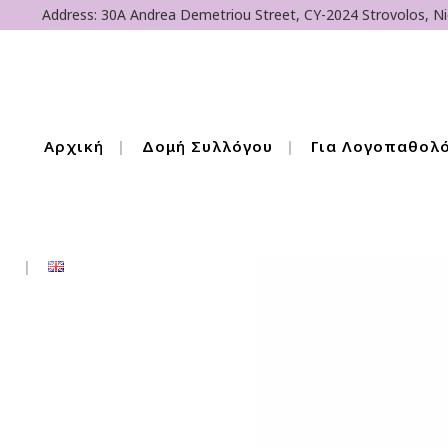
Address: 30A Andrea Demetriou Street, CY-2024 Strovolos, Ni
Αρχική
Δομή Συλλόγου
Για Λογοπαθολ