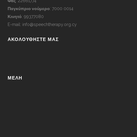
Φαξ
: 22661774
Παγκύπριο νούμερο
:
7000 0014
Κινητό
:
99377080
E-mail:
info@speechtherapy.org.cy
ΑΚΟΛΟΥΘΉΣΤΕ ΜΑΣ
ΜΈΛΗ