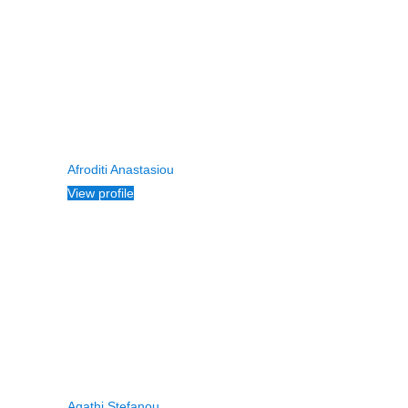
Afroditi Anastasiou
View profile
Agathi Stefanou