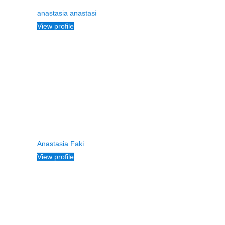
anastasia anastasi
View profile
Anastasia Faki
View profile