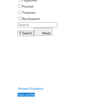
Γερμανικά
Ρωσικά
Τούρκικα
Βουλγαρικά
Search
Reset
'Αντρεα Κυριάκου
View profile