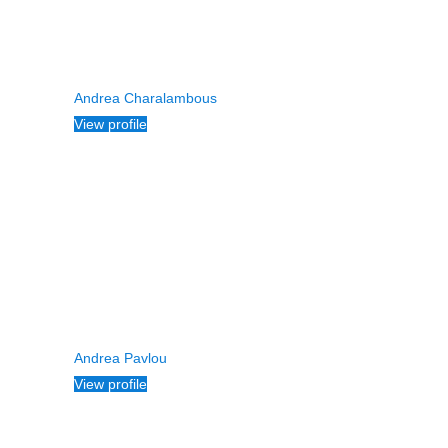
Andrea Charalambous
View profile
Andrea Pavlou
View profile